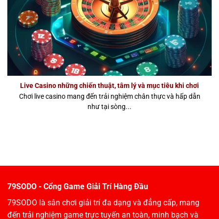
Live Casino những chiến thuật, tâm lý và mục tiêu khi chơi
Chơi live casino mang đến trải nghiệm chân thực và hấp dẫn
như tại sòng...
79SODO - Cổng Game Giải Trí Hàng Đầu
79SODO là sân chơi giải trí đa dạng và đẳng cấp, mang
đến trải nghiệm game trực tuyến an toàn, minh bạch và