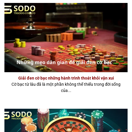
Giải đen cờ bạc những hành trình thoát khỏi vận xui
Cờ bạc từ lâu đã là một phần không thể thiếu trong đời sống
của...